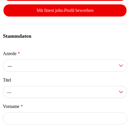
Mit finest jobs-Profil bewerben
Stammdaten
Anrede
*
---
Titel
---
Vorname
*